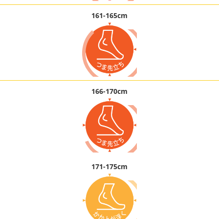
161-165cm
166-170cm
171-175cm