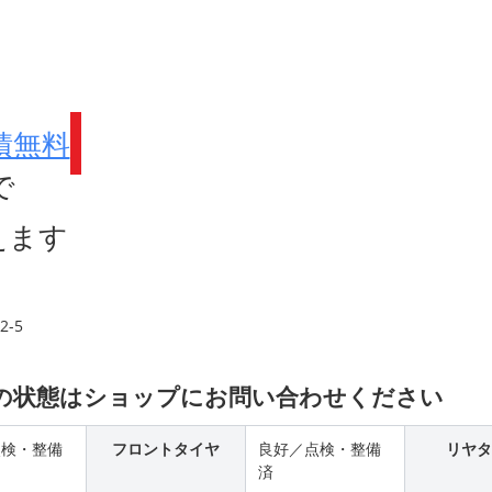
積無料
で
えます
-5
品の状態はショップにお問い合わせください
点検・整備
フロントタイヤ
良好／点検・整備
リヤタ
済