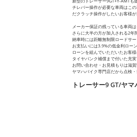
新型のトレーサー9GT+Y-AM
チレバー操作が必要な車両はこの
だクラッチ操作がしたいお客様が
メーカー保証の残っている車両はそ
さらに大半の方が加入される2年
納車時には距離無制限ロードサー
お支払いには3.9%の低金利ロー
ローンを組んでいただいたお客様
タイヤパンク補償まで付いた充実
お問い合わせ・お見積もりは滋賀県
ヤマハバイク専門店だから点検・
トレーサー9 GT/ヤ