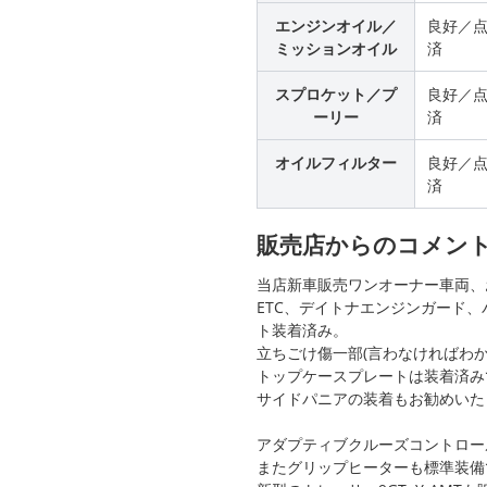
エンジンオイル／
良好／
ミッションオイル
済
スプロケット／プ
良好／
ーリー
済
オイルフィルター
良好／
済
販売店からのコメン
当店新車販売ワンオーナー車両、
ETC、デイトナエンジンガード
ト装着済み。
立ちごけ傷一部(言わなければわ
トップケースプレートは装着済み
サイドパニアの装着もお勧めいた
アダプティブクルーズコントロー
またグリップヒーターも標準装備