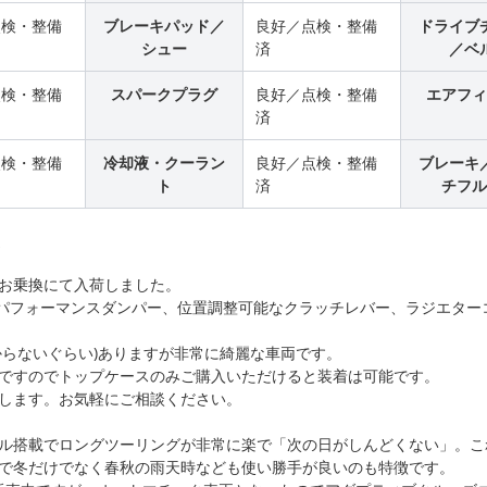
点検・整備
ブレーキパッド／
良好／点検・整備
ドライブ
シュー
済
／ベ
点検・整備
スパークプラグ
良好／点検・整備
エアフィ
済
点検・整備
冷却液・クーラン
良好／点検・整備
ブレーキ
ト
済
チフル
ト
お乗換にて入荷しました。
、パフォーマンスダンパー、位置調整可能なクラッチレバー、ラジエター
からないぐらい)ありますが非常に綺麗な車両です。
ですのでトップケースのみご購入いただけると装着は可能です。
します。お気軽にご相談ください。
ル搭載でロングツーリングが非常に楽で「次の日がしんどくない」。こ
で冬だけでなく春秋の雨天時なども使い勝手が良いのも特徴です。