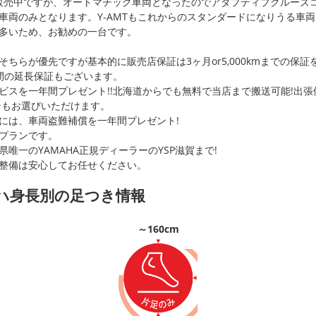
Tも販売中ですが、オートマチック車両となったのでアダプティブクルー
車両のみとなります。Y-AMTもこれからのスタンダードになりうる車
多いため、お勧めの一台です。
ちらが優先ですが基本的に販売店保証は3ヶ月or5,000kmまでの保証
間の延長保証もございます。
ビスを一年間プレゼント!!北海道からでも無料で当店まで搬送可能!出
ンもお選びいただけます。
には、車両盗難補償を一年間プレゼント!
プランです。
唯一のYAMAHA正規ディーラーのYSP滋賀まで!
整備は安心してお任せください。
マハ身長別の足つき情報
～160cm