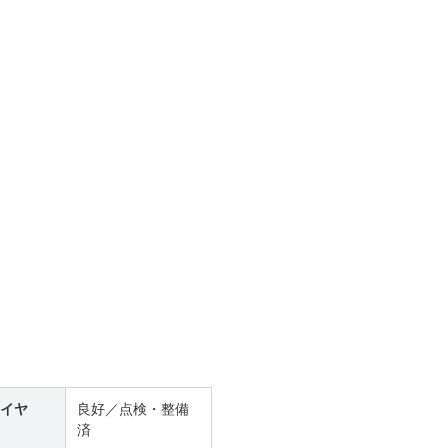
イヤ
良好／点検・整備
済