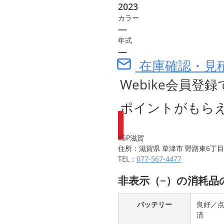
2023
カラー
―
年式
―
在庫確認・見
Webike会員登録
ポイントがもら
YSP滋賀
住所：滋賀県 草津市 野路東6丁目2
TEL：
077-567-4477
非表示（−）の消耗
バッテリー
良好／
済