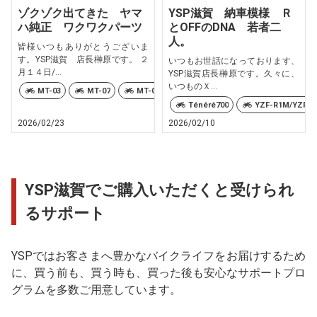
ゾクゾク出てきた ヤマ
YSP滋賀 納車模様 Ｒ
ハ純正 ワクワクパーツ
とOFFのDNA 若者二
人。
皆様いつもありがとうございま
す。YSP滋賀 店長榊原です。 ２
いつもお世話になっております、
月１４日/...
YSP滋賀店長榊原です。久々に、
いつものＸ...
MT-03
MT-07
MT-07 Y-AMT
MT-09
MT-09 Y-AMT
Ténéré700
YZF-R1M/YZF-R
2026/02/23
2026/02/10
YSP滋賀でご購入いただくと受けられ
るサポート
YSPではお客さまへ豊かなバイクライフをお届けするため
に、買う前も、買う時も、買った後も安心なサポートプロ
グラムを多数ご用意しています。