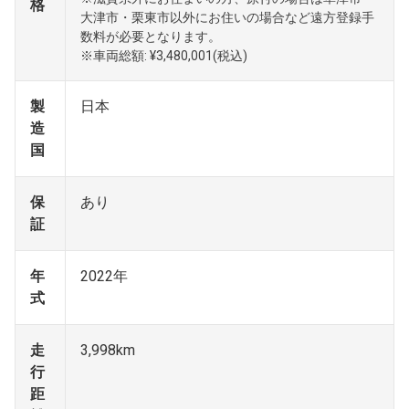
格
大津市・栗東市以外にお住いの場合など遠方登録手
数料が必要となります。
※車両総額: ¥3,480,001(税込)
製
日本
造
国
保
あり
証
年
2022年
式
走
3,998km
行
距