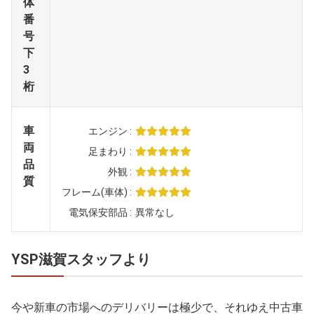
体
番
号
下
3
桁
車
エンジン
両
足まわり
品
外観
質
フレーム(車体)
電気保安部品
異常なし
YSP滋賀スタッフより
今や新車の市場へのデリバリーは極少で、それゆえ中古車