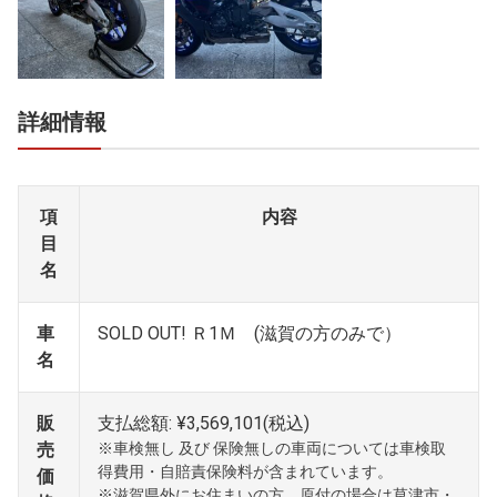
詳細情報
項
内容
目
名
車
SOLD OUT! Ｒ1Ｍ (滋賀の方のみで）
名
販
支払総額: ¥3,569,101(税込)
売
※車検無し 及び 保険無しの車両については車検取
得費用・自賠責保険料が含まれています。
価
※滋賀県外にお住まいの方、原付の場合は草津市・