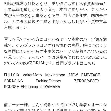
相場が異常な価格となり、乗り物にも拘わらず資産価値と
して車両を欲しがる人も増え、本当に乗りたい、走りたい
方が入手できない事態となる中、当店に高年式、国内モデ
ル、カスタム多数の二度と出ないかもしれない上質中古車
入庫しました。
写真を見てわかる方にはわかるような本物のパーツ類が満
載で、そのブランドはいずれも憧れの商品。時にこのよう
な車両にもかかわらず中華製のパーツが装着されているの
を見ますが、そんなパーツは微塵も使われていない全てに
おいて本物のYZF‐R1Ⅿです。使用ブランドはこちら
FULLSIX ValterMoto Maxicarbon MFW BABYFACE
GBRACING EtchingFactory ZEROGRAVITY
RCKOSHIEN domino euYAMAHA
前オーナー様、こんな時期なので買い取り業者やオークシ
ョンなど売り先は多数ある中で愛着のあったこの車両は次