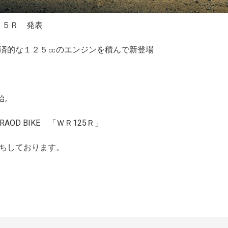
１２５Ｒ 発表
済的な１２５㏄のエンジンを積んで新登場
始。
AOD BIKE 「ＷＲ125Ｒ」
ちしております。