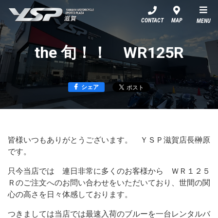
YSP滋賀
CONTACT
MAP
MENU
the 旬！！ WR125R
シェア
皆様いつもありがとうございます。 ＹＳＰ滋賀店長榊原
です。
只今当店では 連日非常に多くのお客様から ＷＲ１２５
Ｒのご注文へのお問い合わせをいただいており、世間の関
心の高さを日々体感しております。
つきましては当店では最速入荷のブルーを一台レンタルバ