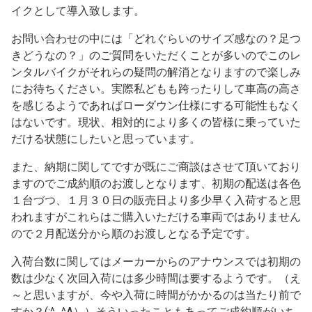
イクとして導入致します。
お問い合わせの中には「どれぐらいのサイズ感なの？足つ
きどうなの？」のご質問をいただくことが多いのでこのレ
ンタルバイクがそれらの疑問の解消となりますので楽しみ
にお待ちください。実際私どもも跨ったりして車高の高さ
を感じるようであればローダウン仕様にする可能性もなく
はないです。現状、相対的により多くの皆様に乗っていた
だける状態にしたいと思っています。
また、納期に関してですが既にご商談はさせて頂いており
ますのでご成約順のお渡しとなります、初期の配送は各色
１台づつ、１月３０日の販売日より多少早く入荷すると思
われますがこれらはご購入いただける車両ではありません
ので２月配送分から順のお渡しとなる予定です。
入荷台数に関してはメーカーからのアナウンスでは初期の
数は少なく次回入荷には多少時間は要するようです。（え
～と思いますが、今や入荷に時間がかかるのは当たり前で
すか？(;^_^A））そういったこともあってご成約順がいち