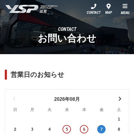
YSP滋賀
CONTACT
MAP
MENU
CONTACT
お問い合わせ
営業日のお知らせ
2026年08月
日
月
火
水
木
金
土
1
2
3
4
5
6
7
8