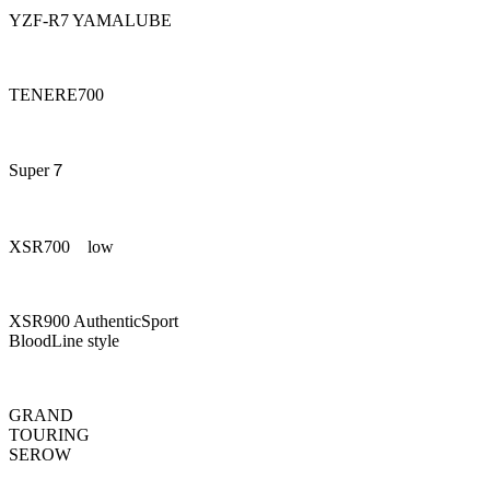
YZF-R7 YAMALUBE
TENERE700
Super７
XSR700 low
XSR900 AuthenticSport
BloodLine style
GRAND
TOURING
SEROW