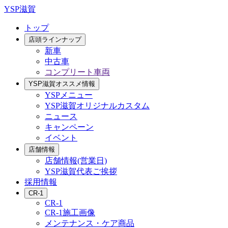
YSP滋賀
トップ
店頭ラインナップ
新車
中古車
コンプリート車両
YSP滋賀オススメ情報
YSPメニュー
YSP滋賀オリジナルカスタム
ニュース
キャンペーン
イベント
店舗情報
店舗情報(営業日)
YSP滋賀代表ご挨拶
採用情報
CR-1
CR-1
CR-1施工画像
メンテナンス・ケア商品