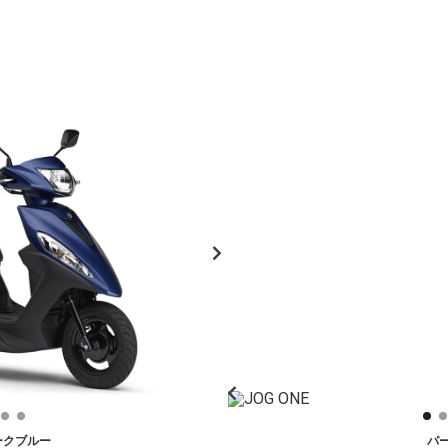
ークブルー
パ