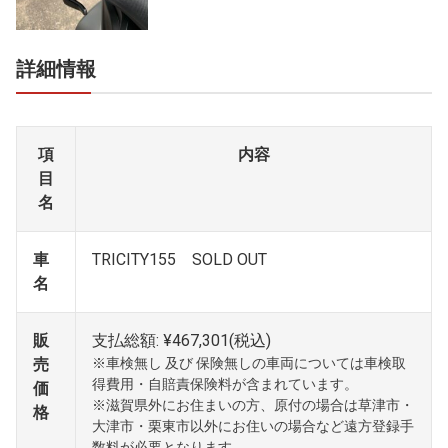
詳細情報
項
内容
目
名
車
TRICITY155 SOLD OUT
名
販
支払総額: ¥467,301(税込)
売
※車検無し 及び 保険無しの車両については車検取
得費用・自賠責保険料が含まれています。
価
※滋賀県外にお住まいの方、原付の場合は草津市・
格
大津市・栗東市以外にお住いの場合など遠方登録手
数料が必要となります。