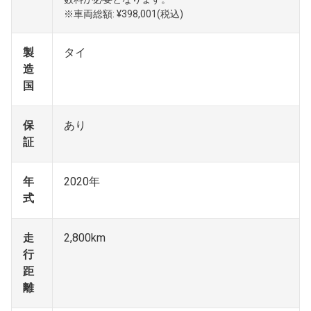
※車両総額: ¥398,001(税込)
製
タイ
造
国
保
あり
証
年
2020年
式
走
2,800km
行
距
離