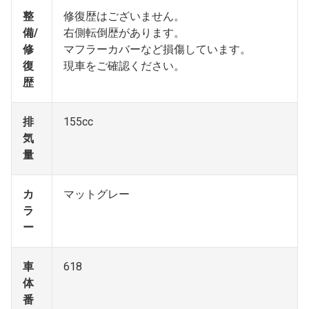
整
修復歴はございません。
備/
右側転倒歴があります。
修
マフラーカバーなど損傷しています。
復
現車をご確認ください。
歴
排
155cc
気
量
カ
マットグレー
ラ
ー
車
618
体
番