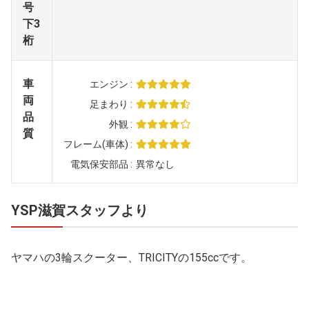
号
下3
桁
車
エンジン
両
足まわり
品
外観
質
フレーム(車体)
電気保安部品
異常なし
YSP滋賀スタッフより
ヤマハの3輪スクーター、TRICITYの155ccです。