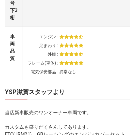
号
下3
桁
車
エンジン
両
足まわり
品
外観
質
フレーム(車体)
電気保安部品
異常なし
YSP滋賀スタッフより
当店新車販売のワンオーナー車両です。
カスタムも盛りだくさんしてあります。
ETC(JRM21)、GBレーシングのエンジンカバーセット、