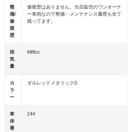
整
修復歴はありません。当店販売のワンオーナ
備/
ー車両なので整備・メンテナンス履歴も全て
修
残ってます。
復
歴
排
688cc
気
量
カ
ダルレッドメタリックD
ラ
ー
車
244
体
番