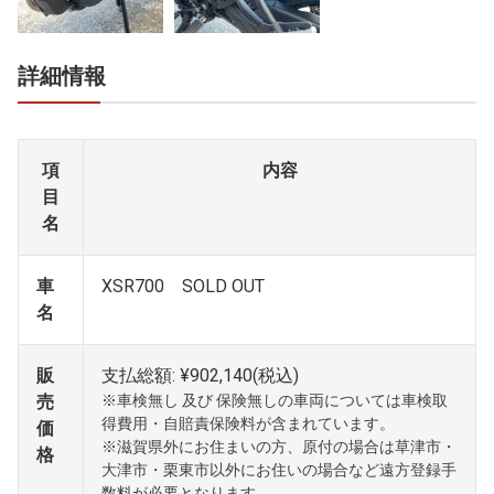
詳細情報
項
内容
目
名
車
XSR700 SOLD OUT
名
販
支払総額: ¥902,140(税込)
売
※車検無し 及び 保険無しの車両については車検取
得費用・自賠責保険料が含まれています。
価
※滋賀県外にお住まいの方、原付の場合は草津市・
格
大津市・栗東市以外にお住いの場合など遠方登録手
数料が必要となります。