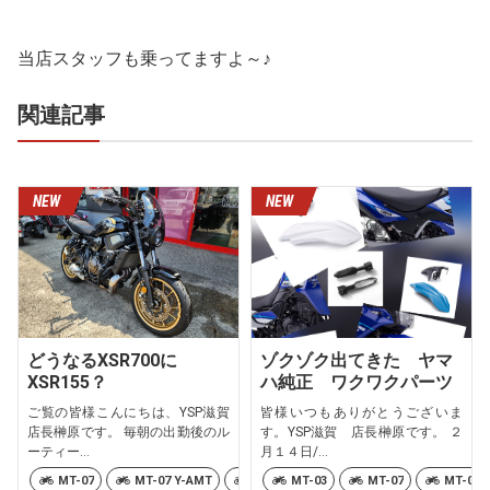
当店スタッフも乗ってますよ～♪
関連記事
どうなるXSR700に
ゾクゾク出てきた ヤマ
XSR155？
ハ純正 ワクワクパーツ
ご覧の皆様こんにちは、YSP滋賀
皆様いつもありがとうございま
店長榊原です。 毎朝の出勤後のル
す。YSP滋賀 店長榊原です。 ２
ーティー...
月１４日/...
MT-07
MT-07 Y-AMT
Ténéré700
MT-03
XSR700
MT-07
YZF-R7
MT-07 