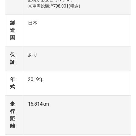
※車両総額: ¥798,001(税込)
製
日本
造
国
保
あり
証
年
2019年
式
走
16,814km
行
距
離