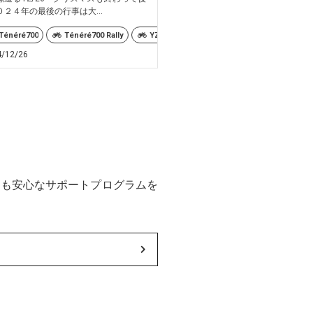
０２４年の最後の行事は大...
rsary Edition
Ténéré700
TRACER9
TRACER9 GT+ Y-AMT
Ténéré700 Rally
70TH
YZF
YZF-R3
YZFR25
TRACER9GT-PLUS
YZF-R25
YZFR3
アニバーサリー
YZF
Ténéré700
YZF
4/12/26
後も安心なサポートプログラムを