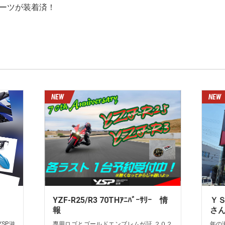
ーツが装着済！
YZF-R25/R3 70THｱﾆﾊﾞｰｻﾘｰ 情
Ｙ
報
さ
SP滋
専用ロゴとゴールドエンブレムが証 ２０２
年の