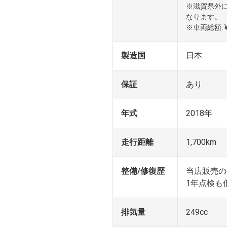
※滋賀県外
なります。
※車両総額: ¥
製造国
日本
保証
あり
年式
2018年
走行距離
1,700km
整備/修復歴
当店販売の
1年点検も
排気量
249cc