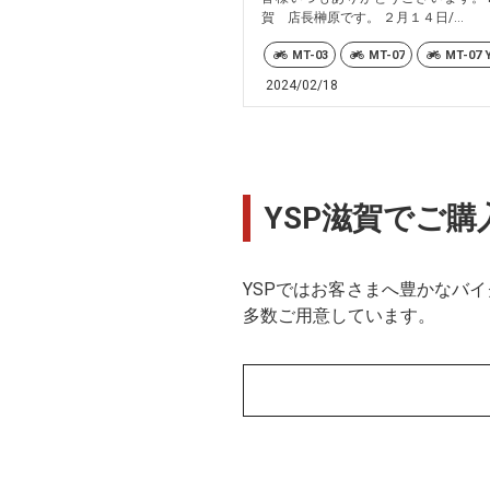
賀 店長榊原です。 ２月１４日/...
MT-03
MT-07
MT-07 
2024/02/18
YSP滋賀でご
YSPではお客さまへ豊かなバ
多数ご用意しています。