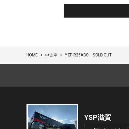
中古車
YZF-R25ABS SOLD OUT
HOME
YSP滋賀