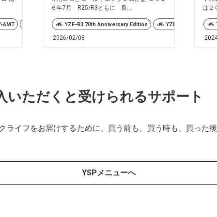
６年7月 R25/R3ともに 良...
は２
Y-AMT
MT-09
YZF-R3 70th Anniversary Edition
MT-09 Y-AMT
MT-10
MT-25
YZF-R25 70th Annive
NIKEN
2026/02/08
202
購入いただくと受けられるサポート
イクライフをお届けするために、買う前も、買う時も、買った
YSPメニューへ