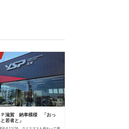
ＳＰ滋賀 納車模様 「おっ
んと若者と」
瀬迫る12/26 クリスマスも終わって後