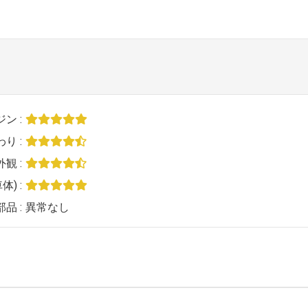
ジン
わり
外観
体)
部品
異常なし