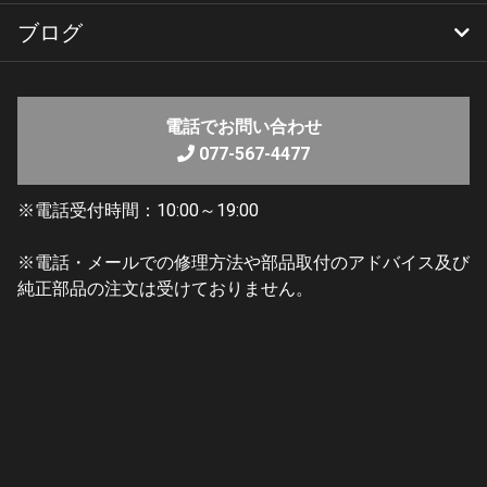
フォトギャラリー
ブログ
レンタルバイク
レンタルラインナップ
YSP 滋賀ブログ
YSP 滋賀Amebaブログ
電話でお問い合わせ
077-567-4477
※電話受付時間：10:00～19:00
詳細情報
※電話・メールでの修理方法や部品取付のアドバイス及び
純正部品の注文は受けておりません。
項
内容
目
名
車
BW’S125 SOLDOUT
名