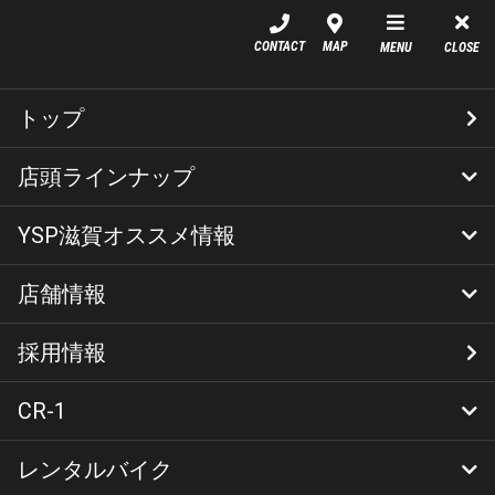
YSP滋賀
CONTACT
MAP
MENU
CLOSE
BW’S125 SOLDOUT
トップ
2016年式
店頭ラインナップ
支払総額 ¥278,610(税込)
YSP滋賀オススメ情報
新車
中古車
コンプリート車両
店舗情報
YSPメニュー
YSP滋賀オリジナルカスタム
ニュース
キャンペーン
イベント
お問い合わせ
採用情報
店舗情報(営業日)
YSP滋賀代表ご挨拶
CR-1
車両情報
レンタルバイク
CR-1
CR-1施工画像
メンテナンス・ケア商品