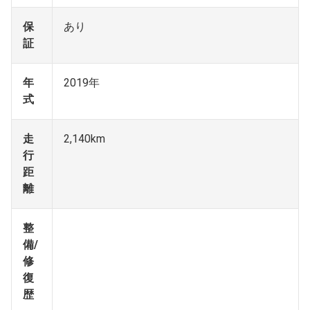
保
あり
証
年
2019年
式
走
2,140km
行
距
離
整
備/
修
復
歴