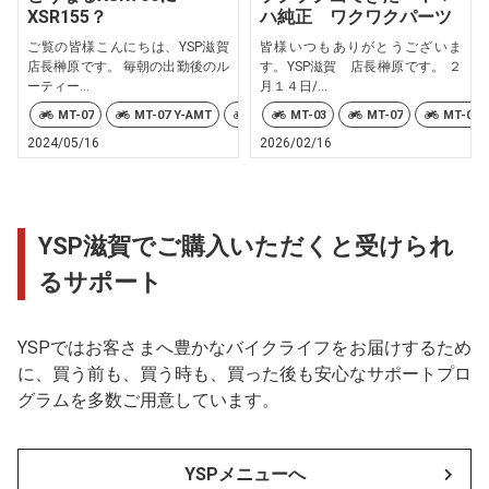
XSR155？
ハ純正 ワクワクパーツ
ご覧の皆様こんにちは、YSP滋賀
皆様いつもありがとうございま
店長榊原です。 毎朝の出勤後のル
す。YSP滋賀 店長榊原です。 ２
ーティー...
月１４日/...
MT-07
MT-07 Y-AMT
Ténéré700
MT-03
XSR700
MT-07
YZF-R7
MT-07 
2024/05/16
2026/02/16
YSP滋賀でご購入いただくと受けられ
るサポート
YSPではお客さまへ豊かなバイクライフをお届けするため
に、買う前も、買う時も、買った後も安心なサポートプロ
グラムを多数ご用意しています。
YSPメニューへ