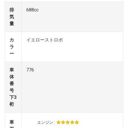
排
688cc
気
量
カ
イエローストロボ
ラ
ー
車
776
体
番
号
下3
桁
車
エンジン