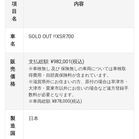
項
内容
目
名
車
SOLD OUT !!XSR700
名
販
支払総額: ¥982,001(税込)
売
※車検無し 及び 保険無しの車両については車検取
得費用・自賠責保険料が含まれています。
価
※滋賀県外にお住まいの方、原付の場合は草津市・
格
大津市・栗東市以外にお住いの場合など遠方登録手
数料が必要となります。
※車両総額: ¥878,000(税込)
製
日本
造
国