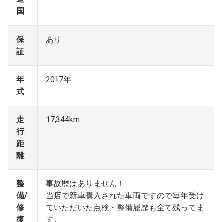
国
保
あり
証
年
2017年
式
走
17,344km
行
距
離
整
事故歴はありません！
備/
当店で新車購入された車両ですので毎年受け
修
ていただいた点検・整備履歴も全て残ってま
復
す。