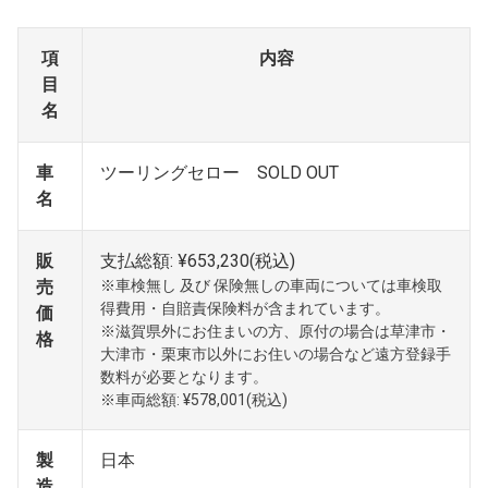
項
内容
目
名
車
ツーリングセロー SOLD OUT
名
販
支払総額: ¥653,230(税込)
売
※車検無し 及び 保険無しの車両については車検取
得費用・自賠責保険料が含まれています。
価
※滋賀県外にお住まいの方、原付の場合は草津市・
格
大津市・栗東市以外にお住いの場合など遠方登録手
数料が必要となります。
※車両総額: ¥578,001(税込)
製
日本
造