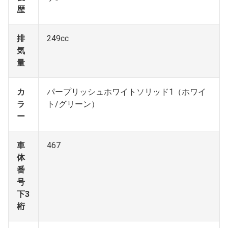
歴
排
249cc
気
量
カ
パープリッシュホワイトソリッド1（ホワイ
ラ
ト/グリーン）
ー
車
467
体
番
号
下3
桁