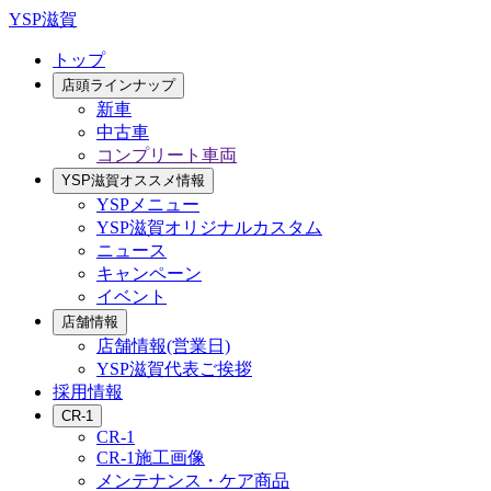
YSP滋賀
トップ
店頭ラインナップ
新車
中古車
コンプリート車両
YSP滋賀オススメ情報
YSPメニュー
YSP滋賀オリジナルカスタム
ニュース
キャンペーン
イベント
店舗情報
店舗情報(営業日)
YSP滋賀代表ご挨拶
採用情報
CR-1
CR-1
CR-1施工画像
メンテナンス・ケア商品