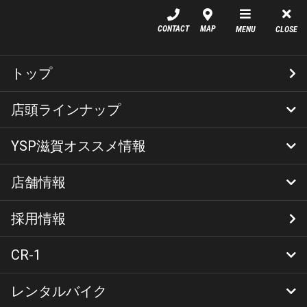
YSP滋賀
CONTACT
MAP
MENU
CLOSE
CR-1商品ページを作成しま
トップ
した
店頭ラインナップ
CR-1
ガラスコーティング
YSP滋賀オススメ情報
新車
中古車
コンプリート車両
店舗情報
YSPメニュー
YSP滋賀オリジナルカスタム
ニュース
キャンペーン
イベント
シェア
採用情報
店舗情報(営業日)
YSP滋賀代表ご挨拶
CR-1
高品質ガラスコーティング「CR-1」に多様なメンテナン
ス商品があるのはご存じでしょうか
レンタルバイク
CR-1
CR-1施工画像
メンテナンス・ケア商品