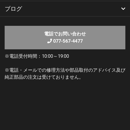
ブログ
レンタルバイク
レンタルラインナップ
ご自身で施工していただける商品や洗車・メンテナンス時
に便利な商品が揃っています
YSP 滋賀ブログ
YSP 滋賀Amebaブログ
電話でお問い合わせ
店頭に陳列はしておりましたが改めて紹介させていただき
077-567-4477
たく紹介ページを作成いたしました
※電話受付時間：10:00～19:00
愛車をキレイにするメンテナンス・ケア商品
ぜひご確認ください
※電話・メールでの修理方法や部品取付のアドバイス及び
純正部品の注文は受けておりません。
紹介ページは
コチラ