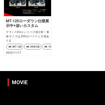
MT-125ローダウン仕様展
示中+追いカスタム
ヤマハ125ccシリーズ第2弾！車
体サイズは250ccバイクと大差あ
りま...
MT-125
XSR125
YZF-R15
YZF-R125
2023/11/17
MOVIE