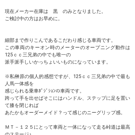
現在メーカー在庫は 黒 のみとなりました。
ご検討中の方はお早めに。
細部まで作りこんであるこだわり感じる車両です。
この車両のキーオン時のメーターのオープニング動作は
125ｃｃ三兄弟の中でも唯一の
派手派手しいかっちょいいものになっています。
※私榊原の個人的感想ですが、125ｃｃ三兄弟の中で最も
人馬一体感を
感じられる乗車ﾎﾟｼﾞｼｮﾝの車両です。
跨って手を出せばそこにはハンドル、ステップに足を置い
て膝を閉じれば
あたかもオーダーメイド？って感じのニーグリップ感。
ＭＴ－１２５にとって車両と一体になって走る峠道は最高
のステージ♪