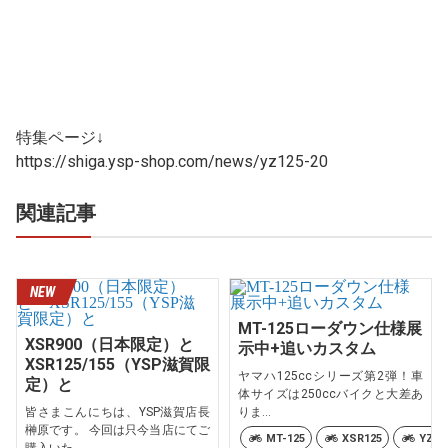
特集ページ↓
https://shiga.ysp-shop.com/news/yz125-20
関連記事
MT-125ローダウン仕様展
XSR900（日本限定）と
示中+追いカスタム
XSR125/155（YSP滋賀限
ヤマハ125ccシリーズ第2弾！車
定）と
体サイズは250ccバイクと大差あ
皆さまこんにちは、YSP滋賀店長
りま...
榊原です。 今回は只今当店にてご
MT-125
XSR125
YZF-
購入いた...