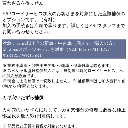
言わざるを得ません。
YSPロードサービス加入のお客さまを対象にした盗難補償の
オプションです。（有料）
加入の手続きは店頭で承ります。詳しくはYSPスタッフまで
お問い合わせください。
※
対象：126cc以上
の新車・中古車（個人でご購入の方）
※125㏄スポーツモデルも対象（YZF-R125 / MT-125 /
XSR125 / WR125R）
※ 業務用車両・競技用モデル・3輪車・側車付車は除きます。
※ スペシャル盗難補償加入には「無制限24時間ロードサービス」へ
の加入が必須です。
※ 現金による補償は一切致しません。 ※ 補償期間はご加入翌日午前
0時から1年間となります。
カギ穴いたずら補償
カギ穴のいたずらに対して、カギ穴部分の修理に必要な純正
部品代を最大5万円補償します。
※ 部品代と工賃消費税が対象となります。