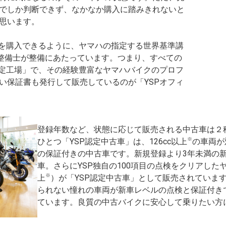
でしか判断できず、なかなか購入に踏みきれないと
思います。
クを購入できるように、ヤマハの指定する世界基準講
家整備士が整備にあたっています。つまり、すべての
「認定工場」で、その経験豊富なヤマハバイクのプロフ
い保証書も発行して販売しているのが「YSPオフィ
登録年数など、状態に応じて販売される中古車は２
※
ひとつ「YSP認定中古車」は、126cc以上
の車両が対
の保証付きの中古車です。新規登録より3年未満の
車。さらにYSP独自の100項目の点検をクリアしたヤ
※
上
）が「YSP認定中古車」として販売されていま
られない憧れの車両が新車レベルの点検と保証付き
ています。良質の中古バイクに安心して乗りたい方