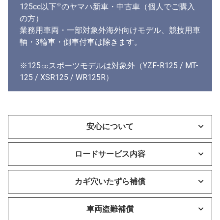
※
125cc以下
のヤマハ新車・中古車（個人でご購入
の方）
業務用車両・一部対象外海外向けモデル、競技用車
輌・3輪車・側車付車は除きます。
※125㏄スポーツモデルは対象外（YZF-R125 / MT-
125 / XSR125 / WR125R）
安心について
ロードサービス内容
カギ穴いたずら補償
車両盗難補償